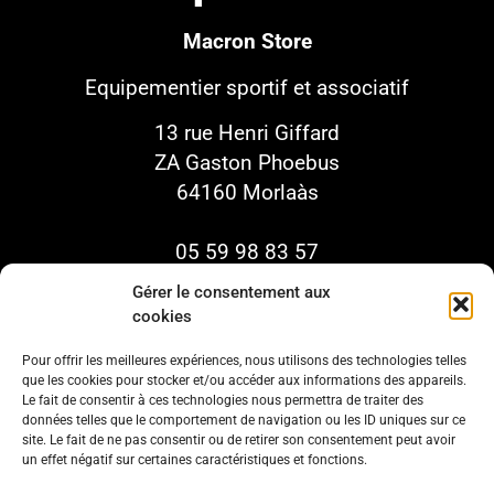
Macron Store
Equipementier sportif
et associatif
13 rue Henri Giffard
ZA Gaston Phoebus
64160 Morlaàs
05 59 98 83 57
info@groupesr.fr
Gérer le consentement aux
sportr.fr
cookies
Pour offrir les meilleures expériences, nous utilisons des technologies telles
que les cookies pour stocker et/ou accéder aux informations des appareils.
Le fait de consentir à ces technologies nous permettra de traiter des
données telles que le comportement de navigation ou les ID uniques sur ce
site. Le fait de ne pas consentir ou de retirer son consentement peut avoir
un effet négatif sur certaines caractéristiques et fonctions.