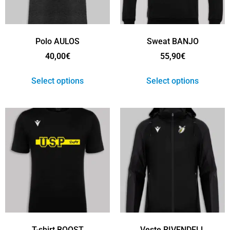
Polo AULOS
Sweat BANJO
40,00
€
55,90
€
Select options
Select options
T-shirt BOOST
Veste RIVENDELL