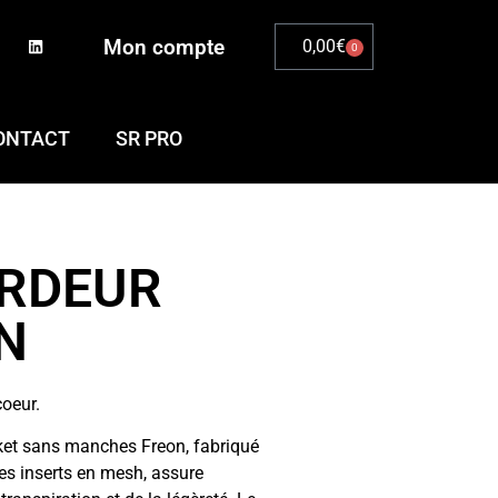
Mon compte
0,00
€
0
ONTACT
SR PRO
RDEUR
N
coeur.
ket sans manches Freon, fabriqué
es inserts en mesh, assure