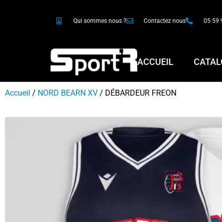
Qui sommes nous ?
Contactez nous
05 59 
ACCUEIL
CATAL
Accueil
/
NORD BEARN XV
/ DÉBARDEUR FREON