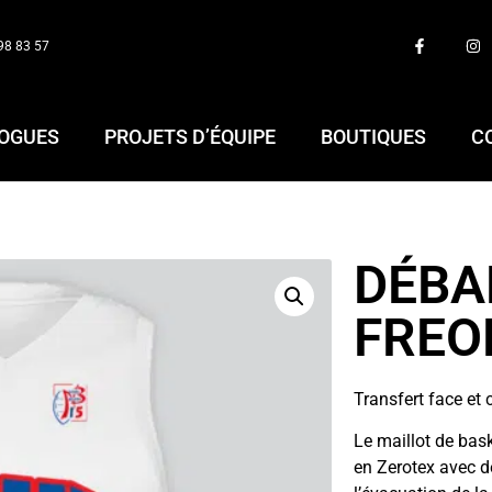
98 83 57
OGUES
PROJETS D’ÉQUIPE
BOUTIQUES
C
DÉBA
FREO
Transfert face et 
Le maillot de bas
en Zerotex avec d