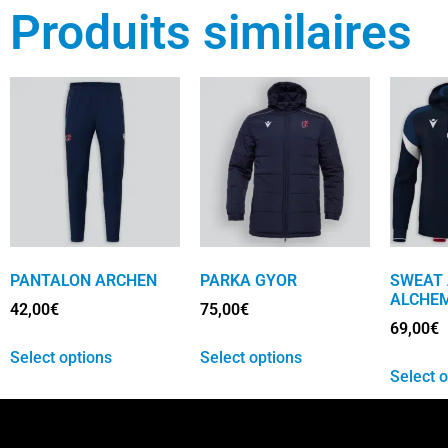
Produits similaires
PANTALON ARCHEN
PARKA GYOR
SWEAT 
ALCHE
42,00
€
75,00
€
69,00
€
Select options
Select options
Select 