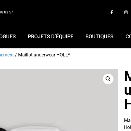
98 83 57
OGUES
PROJETS D’ÉQUIPE
BOUTIQUES
C
nement
/ Maillot underwear HOLLY
M
Mai
Hol