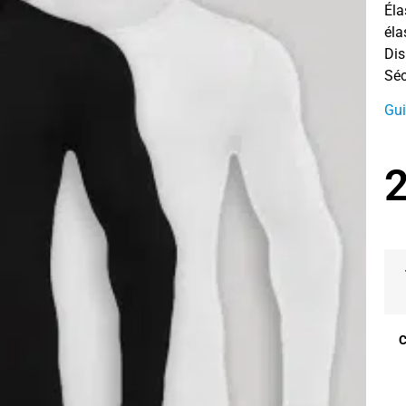
Éla
éla
Dis
Séc
Gui
2
C