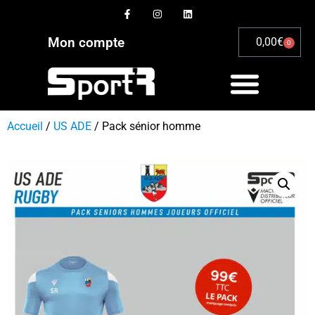
Mon compte
0,00
€
0
Accueil
/
US ADE
/ Pack sénior homme