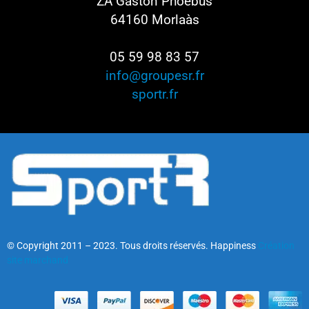
ZA Gaston Phoebus
64160 Morlaàs
05 59 98 83 57
info@groupesr.fr
sportr.fr
© Copyright 2011 – 2023. Tous droits réservés. Happiness
Création
site marchand